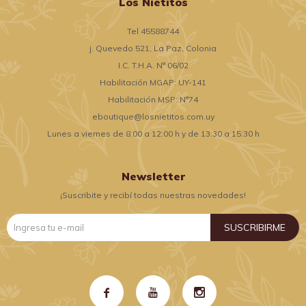
Los Nietitos
Tel 45588744
j. Quevedo 521, La Paz, Colonia
I.C. T.H.A. N° 06/02
Habilitación MGAP: UY-141
Habilitación MSP: N°74
eboutique@losnietitos.com.uy
Lunes a viernes de 8:00 a 12:00 h y de 13:30 a 15:30 h
Newsletter
¡Suscribite y recibí todas nuestras novedades!
SUSCRIBIRME


