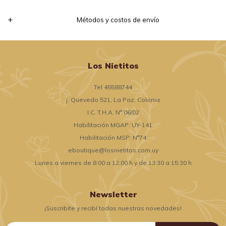
Métodos y costos de envío
Los Nietitos
Tel 45588744
j. Quevedo 521, La Paz, Colonia
I.C. T.H.A. N° 06/02
Habilitación MGAP: UY-141
Habilitación MSP: N°74
eboutique@losnietitos.com.uy
Lunes a viernes de 8:00 a 12:00 h y de 13:30 a 15:30 h
Newsletter
¡Suscribite y recibí todas nuestras novedades!