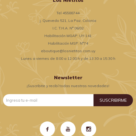
Los Nietitos
Tel 45588744
j. Quevedo 521, La Paz, Colonia
I.C. T.H.A. N° 06/02
Habilitación MGAP: UY-141
Habilitación MSP: N°74
eboutique@losnietitos.com.uy
Lunes a viernes de 8:00 a 12:00 h y de 13:30 a 15:30 h
Newsletter
¡Suscribite y recibí todas nuestras novedades!
SUSCRIBIRME


