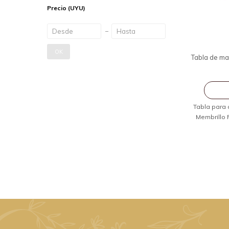
Precio
(UYU)
OK
Tabla de ma
Tabla para 
Membrillo 