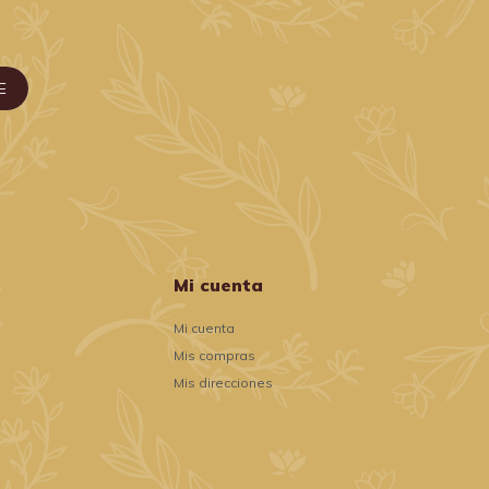
E
Mi cuenta
Mi cuenta
Mis compras
Mis direcciones