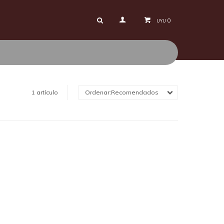
0
UYU
1 artículo
Recomendados