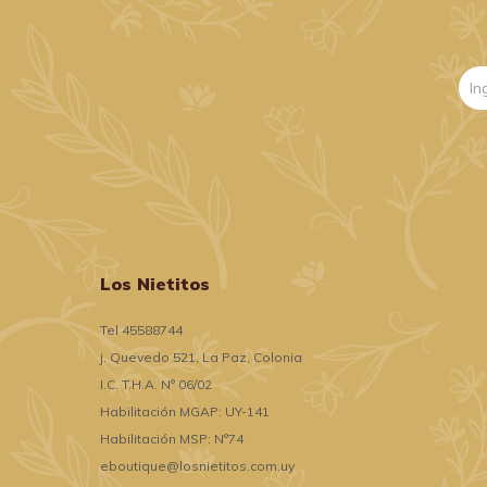
Los Nietitos
Tel 45588744
j. Quevedo 521, La Paz, Colonia
I.C. T.H.A. N° 06/02
Habilitación MGAP: UY-141
Habilitación MSP: N°74
eboutique@losnietitos.com.uy