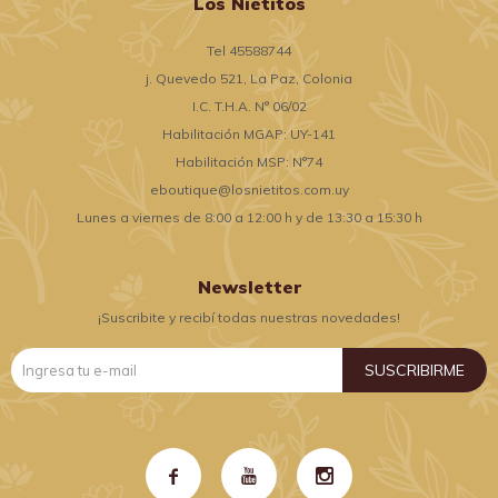
Los Nietitos
Tel 45588744
j. Quevedo 521, La Paz, Colonia
I.C. T.H.A. N° 06/02
Habilitación MGAP: UY-141
Habilitación MSP: N°74
eboutique@losnietitos.com.uy
Lunes a viernes de 8:00 a 12:00 h y de 13:30 a 15:30 h
Newsletter
¡Suscribite y recibí todas nuestras novedades!
SUSCRIBIRME


