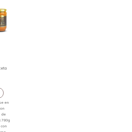
ceta
rse en
con
s de
x 780g
 con
rse.