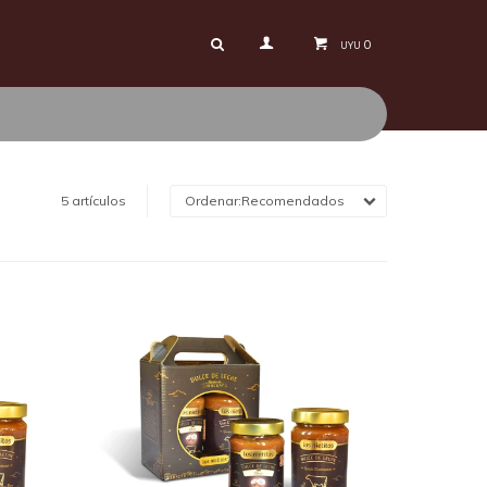
0
UYU
5 artículos
Recomendados