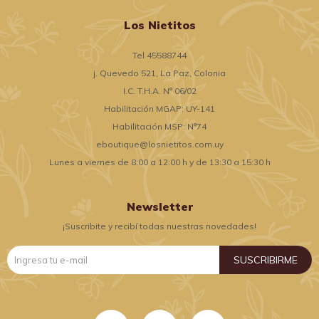
Los Nietitos
Tel 45588744
j. Quevedo 521, La Paz, Colonia
I.C. T.H.A. N° 06/02
Habilitación MGAP: UY-141
Habilitación MSP: N°74
eboutique@losnietitos.com.uy
Lunes a viernes de 8:00 a 12:00 h y de 13:30 a 15:30 h
Newsletter
¡Suscribite y recibí todas nuestras novedades!
SUSCRIBIRME