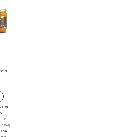
ceta
rse en
con
s de
x 780g
 con
rse.