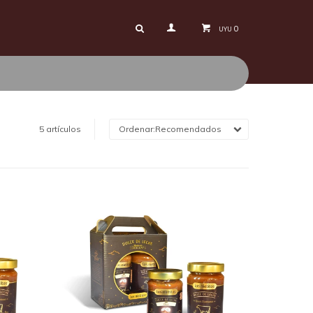
0
UYU
5 artículos
Recomendados