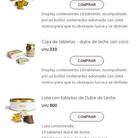
Display conteniendo 18 tabletas, acompañado
por un bollón contenedor adornado con cinta
rústica para que tu obsequio luzca y se disfrute.
Caja de tabletas - dulce de leche con coco
330
UYU
Display conteniendo 18 tabletas, acompañado
por un bollón contenedor adornado con cinta
rústica para que tu obsequio luzca y se disfrute.
Lata con tabletas de Dulce de Leche
800
UYU
Lata conteniendo:
10 tabletas dulce de leche