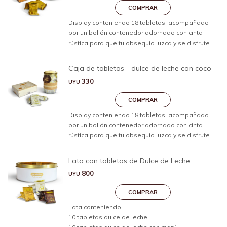
Display conteniendo 18 tabletas, acompañado
por un bollón contenedor adornado con cinta
rústica para que tu obsequio luzca y se disfrute.
Caja de tabletas - dulce de leche con coco
330
UYU
Display conteniendo 18 tabletas, acompañado
por un bollón contenedor adornado con cinta
rústica para que tu obsequio luzca y se disfrute.
Lata con tabletas de Dulce de Leche
800
UYU
Lata conteniendo:
10 tabletas dulce de leche