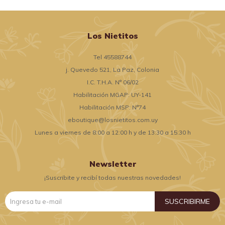
Los Nietitos
Tel 45588744
j. Quevedo 521, La Paz, Colonia
I.C. T.H.A. N° 06/02
Habilitación MGAP: UY-141
Habilitación MSP: N°74
eboutique@losnietitos.com.uy
Lunes a viernes de 8:00 a 12:00 h y de 13:30 a 15:30 h
Newsletter
¡Suscribite y recibí todas nuestras novedades!
SUSCRIBIRME